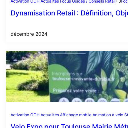
Activation OOH
Actualités
Focus
Guides / Conseils
Retail
+3
Foc
Dynamisation Retail : Définition, Obj
décembre 2024
Activation OOH
Actualités
Affichage mobile
Animation à vélo
S
Velo Expo pour Toulouse Mairie Métr