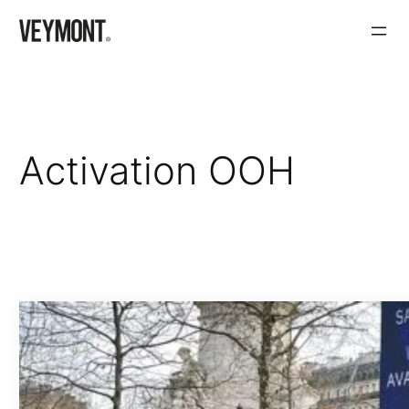
Aller
au
contenu
Activation OOH