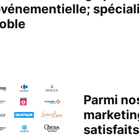
énementielle; spéciali
oble
Parmi nos
marketin
satisfait