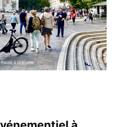
x Poulat à Grenoble
événementiel à