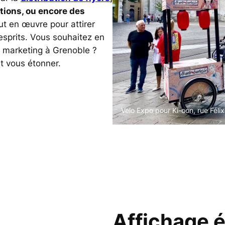
tions, ou encore des
ut en œuvre pour attirer
 esprits. Vous souhaitez en
et marketing à Grenoble ?
nt vous étonner.
Velo Expo pour Ki-oon, rue Féli
Affichage 