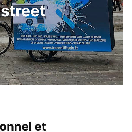
street
onnel et