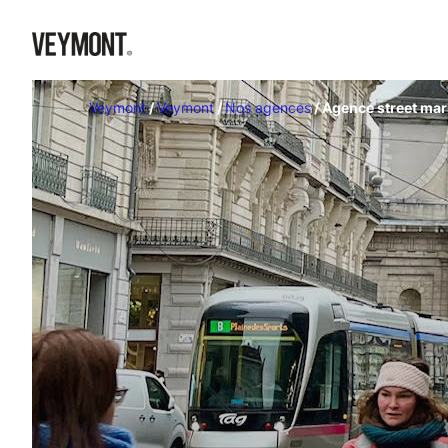
Veymont
/
Veymont
/
Nos agences
/
Agence street mar