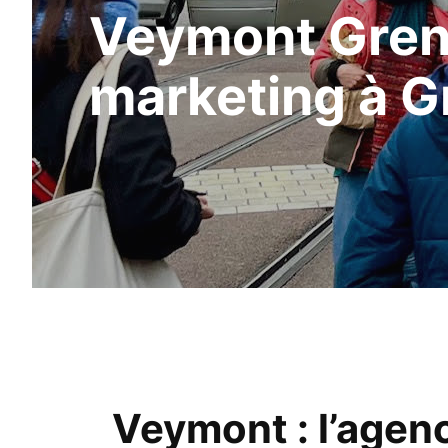
Veymont Greno
marketing à G
Veymont : l’agen