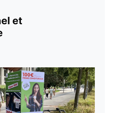
el et
e