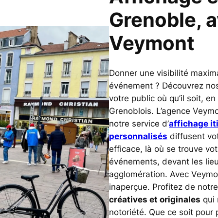
Grenoble, a
Veymont
Donner une visibilité maxim
événement ? Découvrez nos 
votre public où qu’il soit, 
Grenoblois. L’agence Veymon
notre service d’
affichage it
personnalisés
diffusent vo
efficace, là où se trouve vo
événements, devant les lie
agglomération. Avec Veymon
inaperçue. Profitez de notr
créatives et originales
qui 
notoriété. Que ce soit pour