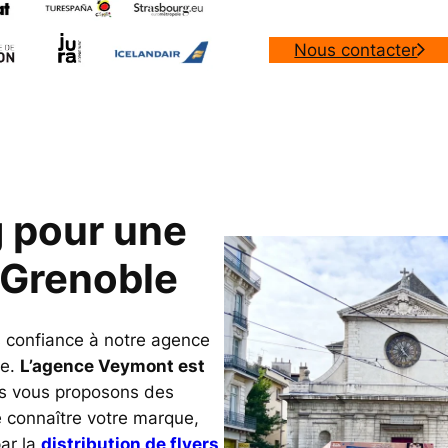
Nous contacter
g pour une
à Grenoble
s confiance à notre agence
le.
L’agence Veymont est
s vous proposons des
 connaître votre marque,
ar la
distribution de flyers
,