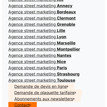
Agence street marketing
Annecy
Agence street marketing
Bordeaux
Agence street marketing
Clermont
Agence street marketing
Grenoble
Agence street marketing
Lille
Agence street marketing
Lyon
Agence street marketing
Marseille
Agence street marketing
Montpellier
Agence street marketing
Nantes
Agence street marketing
Nice
Agence street marketing
Paris
Agence street marketing
Strasbourg
Agence street marketing
Toulouse
Demande de devis en ligne
Demande de plaquette tarifaire
Abonnements aux newsletters
Contact