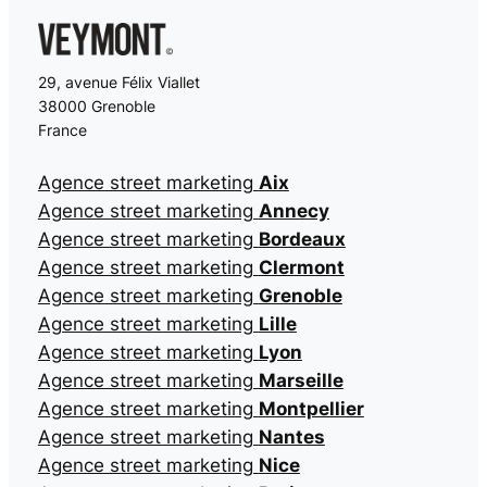
29, avenue Félix Viallet
38000 Grenoble
France
Agence street marketing
Aix
Agence street marketing
Annecy
Agence street marketing
Bordeaux
Agence street marketing
Clermont
Agence street marketing
Grenoble
Agence street marketing
Lille
Agence street marketing
Lyon
Agence street marketing
Marseille
Agence street marketing
Montpellier
Agence street marketing
Nantes
Agence street marketing
Nice