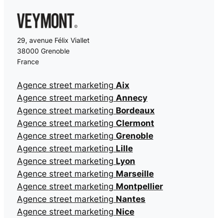
29, avenue Félix Viallet
38000 Grenoble
France
Agence street marketing
Aix
Agence street marketing
Annecy
Agence street marketing
Bordeaux
Agence street marketing
Clermont
Agence street marketing
Grenoble
Agence street marketing
Lille
Agence street marketing
Lyon
Agence street marketing
Marseille
Agence street marketing
Montpellier
Agence street marketing
Nantes
Agence street marketing
Nice