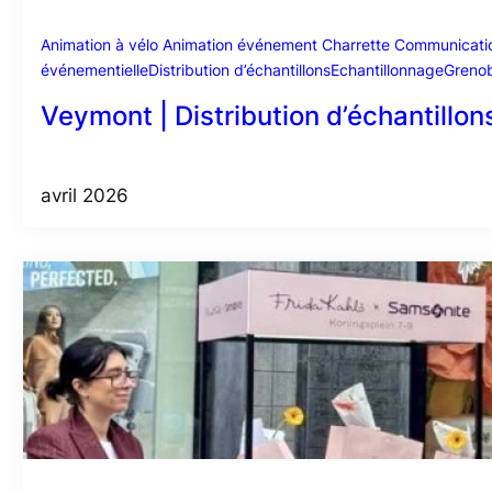
Animation à vélo
Animation événement
Charrette
Communicatio
événementielle
Distribution d’échantillons
Echantillonnage
Greno
Veymont | Distribution d’échantillon
avril 2026