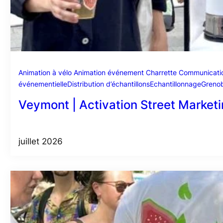
Animation à vélo
Animation événement
Charrette
Communicatio
événementielle
Distribution d’échantillons
Echantillonnage
Greno
Veymont | Activation Street Marketi
juillet 2026