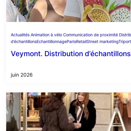
Actualités
Animation à vélo
Communication de proximité
Distri
d’échantillons
Echantillonnage
Paris
Retail
Street marketing
Tripor
Veymont. Distribution d’échantillons
juin 2026