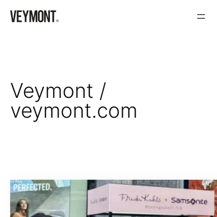
Aller
au
contenu
Veymont /
veymont.com