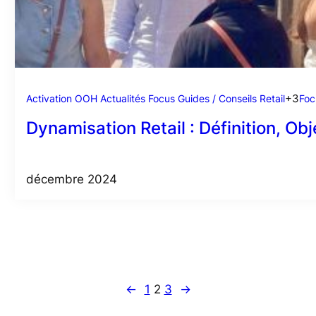
Activation OOH
Actualités
Focus
Guides / Conseils
Retail
+3
Foc
Dynamisation Retail : Définition, Obj
décembre 2024
←
1
2
3
→