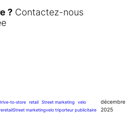
e ?
Contactez-nous
ée
décembre
Drive-to-store
retail
Street marketing
velo
2025
re
retail
Street marketing
velo triporteur publicitaire