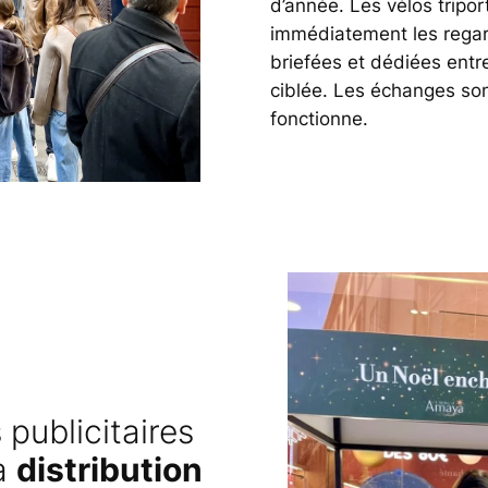
d’année. Les vélos tripor
immédiatement les regard
briefées et dédiées entr
ciblée. Les échanges s
fonctionne.
 publicitaires
la
distribution