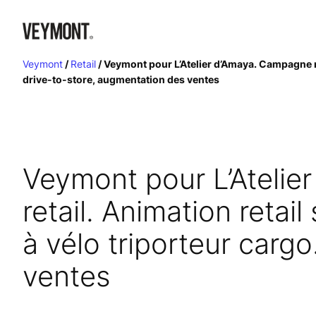
Aller
au
contenu
Veymont
/
Retail
/
Veymont pour L’Atelier d’Amaya. Campagne nati
drive-to-store, augmentation des ventes
Veymont pour L’Atelie
retail. Animation retai
à vélo triporteur carg
ventes