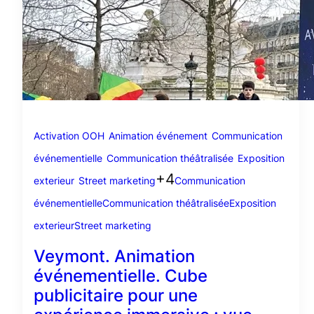
Activation OOH
Animation événement
Communication
événementielle
Communication théâtralisée
Exposition
+4
exterieur
Street marketing
Communication
événementielle
Communication théâtralisée
Exposition
exterieur
Street marketing
Veymont. Animation
événementielle. Cube
publicitaire pour une