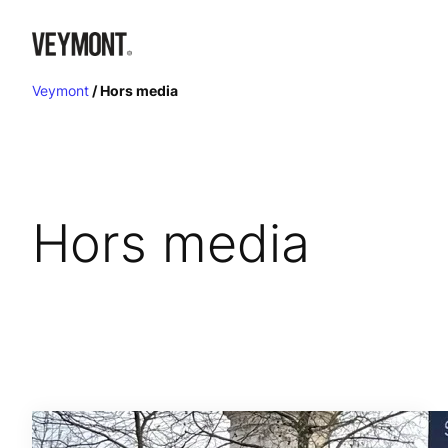
Aller
au
contenu
Veymont
/
Hors media
Hors media