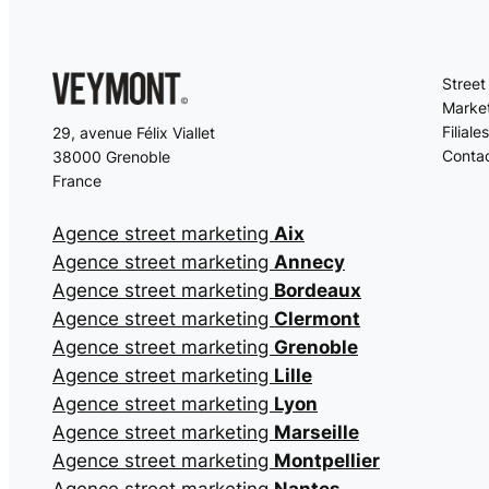
Street
Market
Filiales
29, avenue Félix Viallet
Conta
38000 Grenoble
France
Agence street marketing
Aix
Agence street marketing
Annecy
Agence street marketing
Bordeaux
Agence street marketing
Clermont
Agence street marketing
Grenoble
Agence street marketing
Lille
Agence street marketing
Lyon
Agence street marketing
Marseille
Agence street marketing
Montpellier
Agence street marketing
Nantes