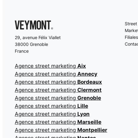
Street
Market
Filiales
29, avenue Félix Viallet
Conta
38000 Grenoble
France
Agence street marketing
Aix
Agence street marketing
Annecy
Agence street marketing
Bordeaux
Agence street marketing
Clermont
Agence street marketing
Grenoble
Agence street marketing
Lille
Agence street marketing
Lyon
Agence street marketing
Marseille
Agence street marketing
Montpellier
Agence street marketing
Nantes