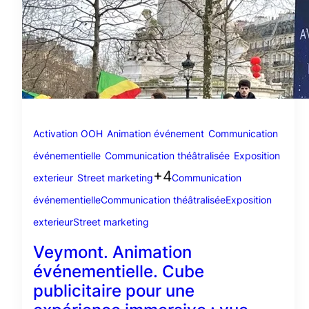
Activation OOH
Animation événement
Communication
événementielle
Communication théâtralisée
Exposition
+4
exterieur
Street marketing
Communication
événementielle
Communication théâtralisée
Exposition
exterieur
Street marketing
Veymont. Animation
événementielle. Cube
publicitaire pour une