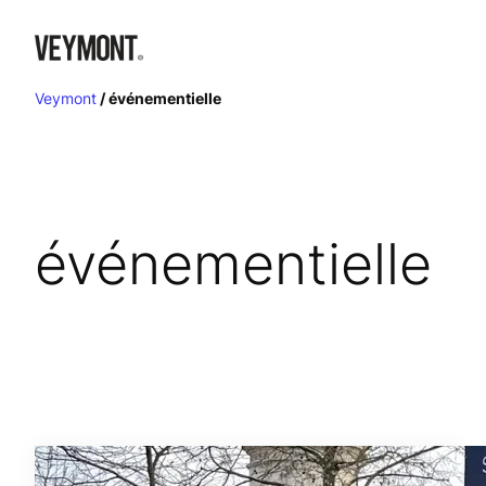
Aller
au
contenu
Veymont
/
événementielle
événementielle