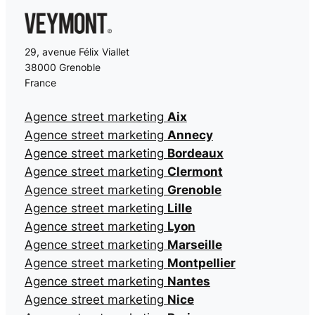
29, avenue Félix Viallet
38000 Grenoble
France
Agence street marketing
Aix
Agence street marketing
Annecy
Agence street marketing
Bordeaux
Agence street marketing
Clermont
Agence street marketing
Grenoble
Agence street marketing
Lille
Agence street marketing
Lyon
Agence street marketing
Marseille
Agence street marketing
Montpellier
Agence street marketing
Nantes
Agence street marketing
Nice