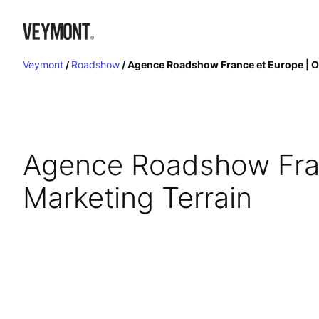
Aller
au
contenu
Veymont
/
Roadshow
/
Agence Roadshow France et Europe | O
Agence Roadshow Fran
Marketing Terrain