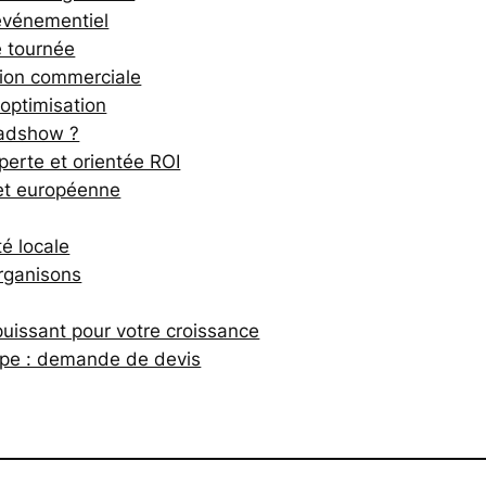
événementiel
e tournée
tion commerciale
optimisation
oadshow ?
rte et orientée ROI
et européenne
té locale
rganisons
uissant pour votre croissance
pe : demande de devis