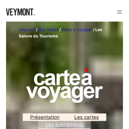
Veymont
/
Nos filiales
/
Carte à voyager
/
Les
Salons du Tourisme
Présentation
Les cartes
Les événements