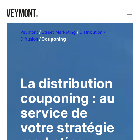
Veymont
/
Street Marketing
/
Distribution /
Diffusion
/
Couponing
La distribution
couponing : au
service de
votre stratégie