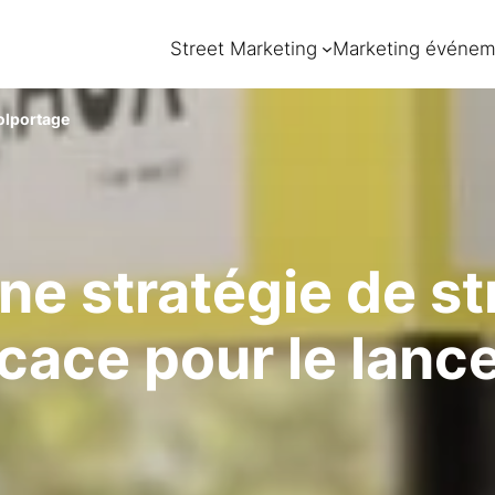
Street Marketing
Marketing événem
olportage
ne stratégie de st
icace pour le lan