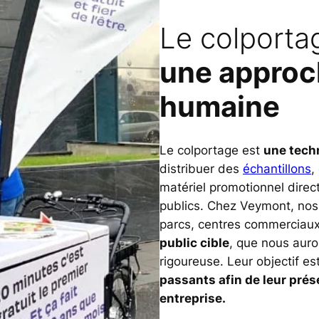
Le colportag
une approch
humaine
Le colportage est
une tech
distribuer des
échantillons
,
matériel promotionnel dire
publics. Chez Veymont, nos
parcs, centres commerciau
public cible
, que nous auro
rigoureuse. Leur objectif est
passants afin de leur prés
entreprise.