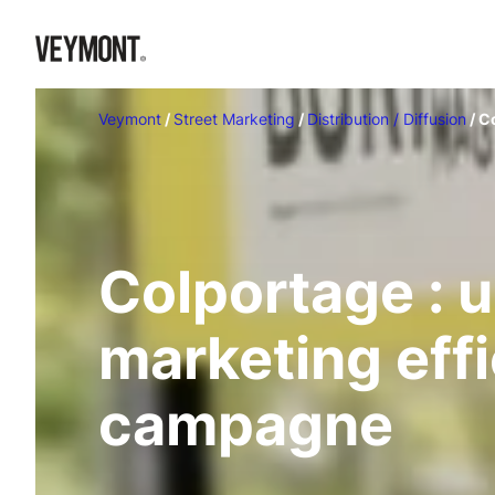
Veymont
/
Street Marketing
/
Distribution / Diffusion
/
C
Colportage : u
marketing eff
campagne