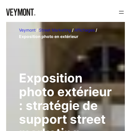
Veymont
/
Street Marketing
/
Affichages
/
Exposition photo en extérieur
Exposition
photo extérieur
: stratégie de
support street