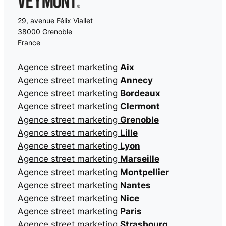
29, avenue Félix Viallet
38000 Grenoble
France
Agence street marketing
Aix
Agence street marketing
Annecy
Agence street marketing
Bordeaux
Agence street marketing
Clermont
Agence street marketing
Grenoble
Agence street marketing
Lille
Agence street marketing
Lyon
Agence street marketing
Marseille
Agence street marketing
Montpellier
Agence street marketing
Nantes
Agence street marketing
Nice
Agence street marketing
Paris
Agence street marketing
Strasbourg