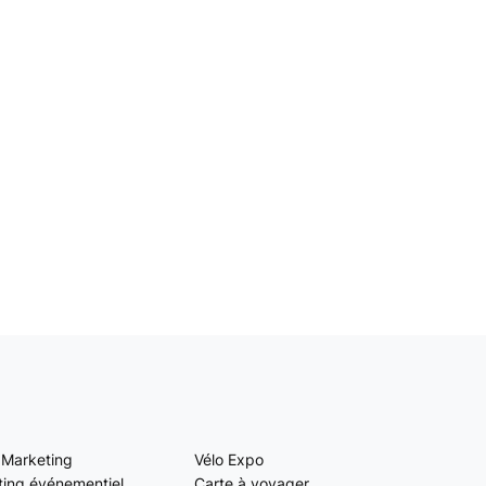
 Marketing
Vélo Expo
ing événementiel
Carte à voyager