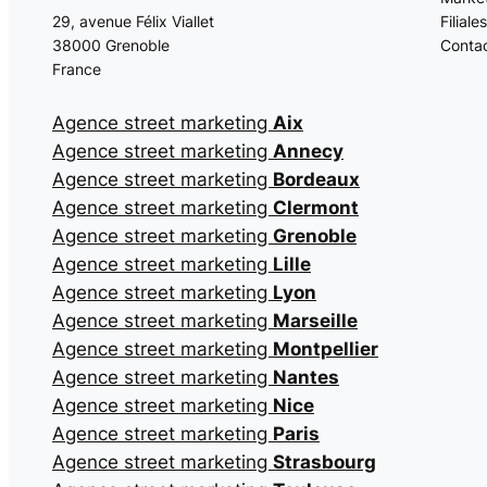
Filiales
29, avenue Félix Viallet
Conta
38000 Grenoble
France
Agence street marketing
Aix
Agence street marketing
Annecy
Agence street marketing
Bordeaux
Agence street marketing
Clermont
Agence street marketing
Grenoble
Agence street marketing
Lille
Agence street marketing
Lyon
Agence street marketing
Marseille
Agence street marketing
Montpellier
Agence street marketing
Nantes
Agence street marketing
Nice
Agence street marketing
Paris
Agence street marketing
Strasbourg