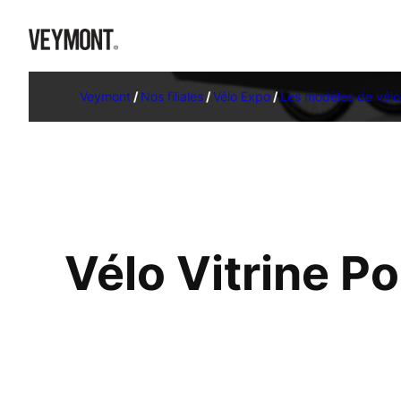
Veymont
/
Nos filiales
/
Vélo Expo
/
Les modèles de vélo
Vélo Vitrine P