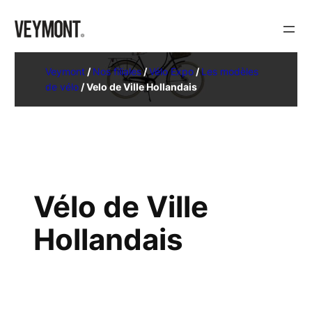
Veymont
/
Nos filiales
/
Vélo Expo
/
Les modèles
de vélo
/
Velo de Ville Hollandais
Vélo de Ville
Hollandais