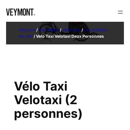
Veymont
/
Nos filiales
/
Vélo Expo
/
Les modèles
de vélo
/
Velo Taxi Velotaxi Deux Personnes
Vélo Taxi
Velotaxi (2
personnes)