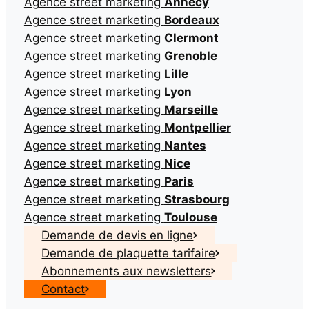
Agence street marketing
Annecy
Agence street marketing
Bordeaux
Agence street marketing
Clermont
Agence street marketing
Grenoble
Agence street marketing
Lille
Agence street marketing
Lyon
Agence street marketing
Marseille
Agence street marketing
Montpellier
Agence street marketing
Nantes
Agence street marketing
Nice
Agence street marketing
Paris
Agence street marketing
Strasbourg
Agence street marketing
Toulouse
Demande de devis en ligne
Demande de plaquette tarifaire
Abonnements aux newsletters
Contact