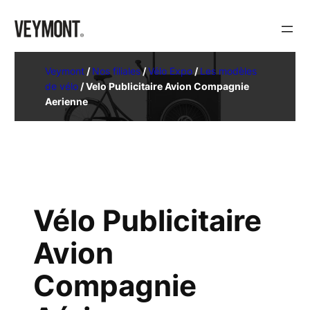
Veymont
/
Nos filiales
/
Vélo Expo
/
Les modèles
de vélo
/
Velo Publicitaire Avion Compagnie
Aerienne
Vélo Publicitaire
Avion
Compagnie