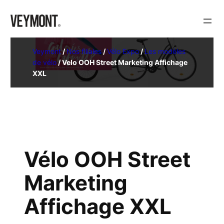
Veymont
/
Nos filiales
/
Vélo Expo
/
Les modèles
de vélo
/
Velo OOH Street Marketing Affichage
XXL
Vélo OOH Street
Marketing
Affichage XXL