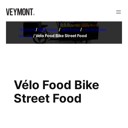
Veymont
/
Nos filiales
/
Vélo Expo
/
Les modèles
de vélo
/
Velo Food Bike Street Food
Vélo Food Bike
Street Food