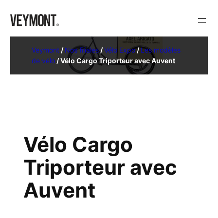
Veymont
/
Nos filiales
/
Vélo Expo
/
Les modèles
de vélo
/
Vélo Cargo Triporteur avec Auvent
Vélo Cargo
Triporteur avec
Auvent