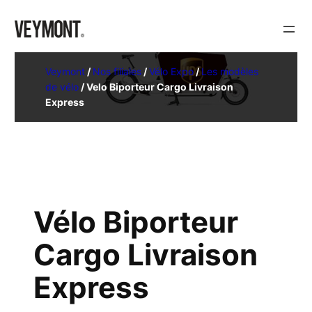
Veymont
/
Nos filiales
/
Vélo Expo
/
Les modèles
de vélo
/
Velo Biporteur Cargo Livraison
Express
Vélo Biporteur
Cargo Livraison
Express