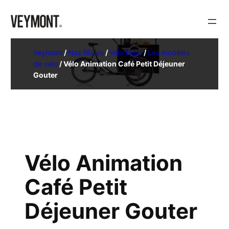
Veymont
/
Nos filiales
/
Vélo Expo
/
Les modèles
de vélo
/
Vélo Animation Café Petit Déjeuner
Gouter
Vélo Animation
Café Petit
Déjeuner Gouter